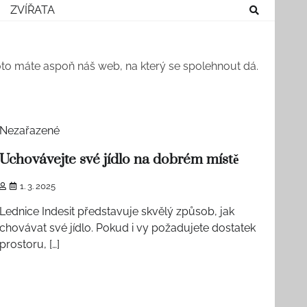
ZVÍŘATA
roto máte aspoň náš web, na který se spolehnout dá.
2 min read
Nezařazené
Uchovávejte své jídlo na dobrém místě
1. 3. 2025
Lednice Indesit představuje skvělý způsob, jak
chovávat své jídlo. Pokud i vy požadujete dostatek
prostoru, […]
1 min read