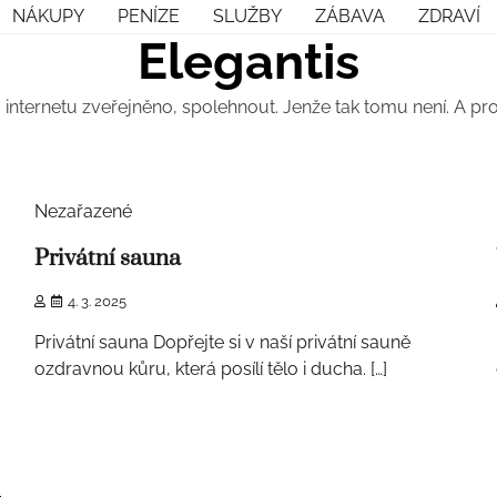
NÁKUPY
PENÍZE
SLUŽBY
ZÁBAVA
ZDRAVÍ
Elegantis
 internetu zveřejněno, spolehnout. Jenže tak tomu není. A p
1 min read
Nezařazené
Privátní sauna
4. 3. 2025
Privátní sauna Dopřejte si v naší privátní sauně
ozdravnou kůru, která posílí tělo i ducha. […]
1 min read