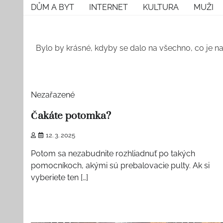
Skip
DŮM A BYT
INTERNET
KULTURA
MUŽI
to
content
Bylo by krásné, kdyby se dalo na všechno, co je na
2 min read
Nezařazené
Čakáte potomka?
12. 3. 2025
Potom sa nezabudnite rozhliadnuť po takých
pomocníkoch, akými sú prebalovacie pulty. Ak si
vyberiete ten […]