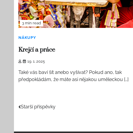
3 min read
NÁKUPY
Krejčí a práce
19. 1. 2025
Také vás baví šít anebo vyšívat? Pokud ano, tak
předpokládám, že máte asi nějakou uměleckou […]
Navigace
Starší příspěvky
pro
příspěvky