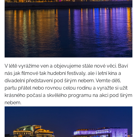
V létě vyrážíme ven a objevujeme stále nové věci. Baví
nás jak filmové tak hudební festivaly, ale i letní kina a
divadelní představení pod širým nebem. Vemte děti,
partu přátel nebo rovnou celou rodinu a vyražte si užít
krásného počasí a skvělého programu na akci pod širým
nebem.