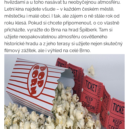
hvězdami a u toho nasávat tu neobyčejnou atmosféru.
Letní kina najdete všude – v každém českém městě,
městečku i malé obci. I tak, ale zájem o ně stále rok od
roku klesá. Pokud si chcete připomenout, o co vlastně
přicházíte, vyražte do Brna na hrad Špilberk. Tam si
užijete neopakovatelnou atmosféru osvětleného
historické hradu a z jeho terasy si užijete nejen skutečný
filmový zážitek, ale i výhled na celé Brno.