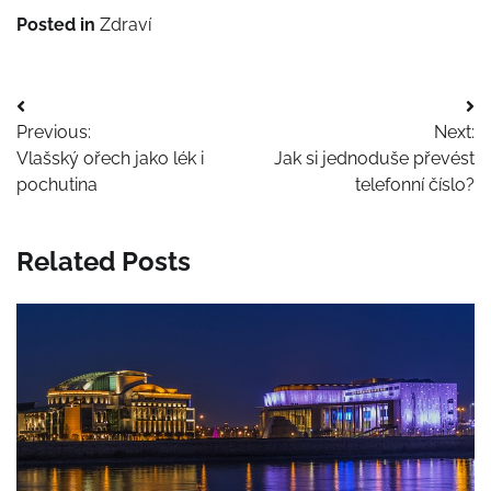
Posted in
Zdraví
Navigace
Previous:
Next:
pro
Vlašský ořech jako lék i
Jak si jednoduše převést
příspěvek
pochutina
telefonní číslo?
Related Posts