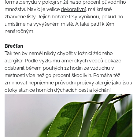
formaldehydu
v pokoji snížit na 10 procent původního
množství. Navíc je velice
dekorativní
, má krásně
zbarvené listy. Jejich bohaté trsy vyniknou, pokud ho
umístíme na vyvýšeném místě. A také patří k těm
nenáročným.
Břečťan
Tak ten by neměl nikdy chybět v ložnici žádného
alergika
! Podle výzkumu amerických vědců dokáže
odstranit během pouhých 12 hodin ze vzduchu v
místnosti více než 90 procent škodlivin. Pomáhá též
zmírňovat nepříjemné průvodní projevy
alergie
jako jsou
otoky sliznice horních dýchacích cest a kýchání.