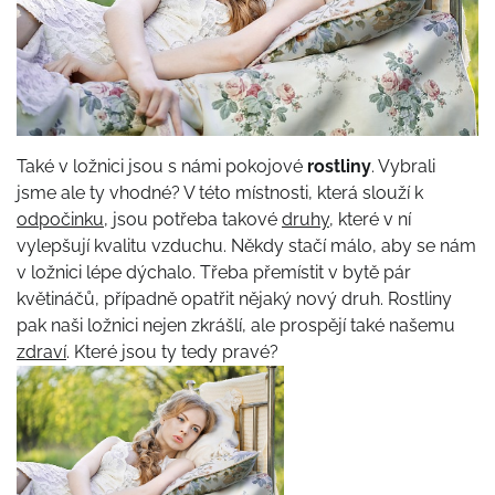
Také v ložnici jsou s námi pokojové
rostliny
. Vybrali
jsme ale ty vhodné? V této místnosti, která slouží k
odpočinku
, jsou potřeba takové
druhy
, které v ní
vylepšují kvalitu vzduchu. Někdy stačí málo, aby se nám
v ložnici lépe dýchalo. Třeba přemístit v bytě pár
květináčů, případně opatřit nějaký nový druh. Rostliny
pak naši ložnici nejen zkrášlí, ale prospějí také našemu
zdraví
. Které jsou ty tedy pravé?