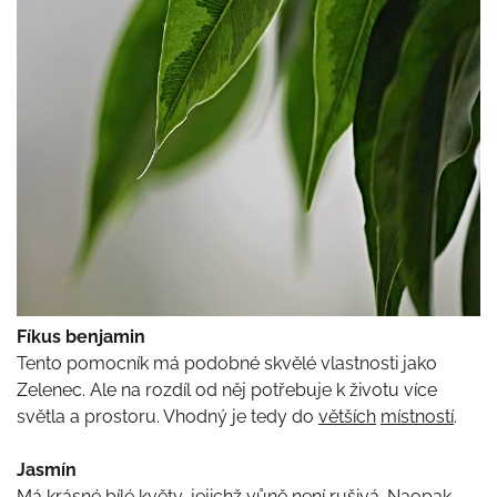
Fíkus benjamin
Tento pomocník má podobné skvělé vlastnosti jako
Zelenec. Ale na rozdíl od něj potřebuje k životu více
světla a prostoru. Vhodný je tedy do
větších
místností
.
Jasmín
Má krásné bílé
květy
, jejichž
vůně
není rušivá. Naopak.