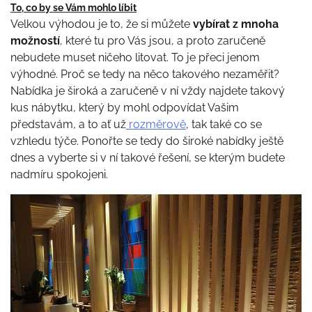
To, co by se Vám mohlo líbit
Velkou výhodou je to, že si můžete
vybírat z mnoha
možností
, které tu pro Vás jsou, a proto zaručeně
nebudete muset ničeho litovat. To je přeci jenom
výhodné. Proč se tedy na něco takového nezaměřit?
Nabídka je široká a zaručeně v ní vždy najdete takový
kus nábytku, který by mohl odpovídat Vašim
představám, a to ať už
rozměrově
, tak také co se
vzhledu týče. Ponořte se tedy do široké nabídky ještě
dnes a vyberte si v ní takové řešení, se kterým budete
nadmíru spokojeni.