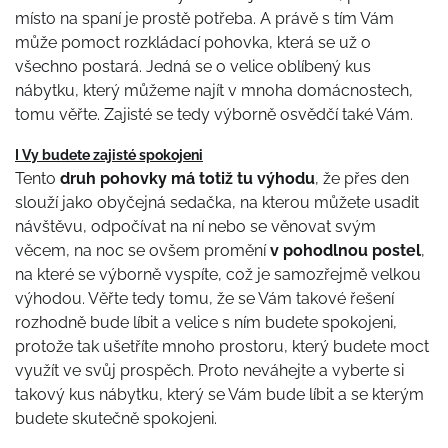
místo na spaní je prostě potřeba. A právě s tím Vám
může pomoct
rozkládací pohovka
, která se už o
všechno postará. Jedná se o velice oblíbený kus
nábytku, který můžeme najít v mnoha domácnostech,
tomu věřte. Zajisté se tedy výborně osvědčí také Vám.
I Vy budete zajisté spokojeni
Tento
druh pohovky má totiž tu výhodu
, že přes den
slouží jako obyčejná sedačka, na kterou můžete usadit
návštěvu, odpočívat na ní nebo se věnovat svým
věcem, na noc se ovšem promění
v pohodlnou postel
,
na které se výborně vyspíte, což je samozřejmě velkou
výhodou. Věřte tedy tomu, že se Vám takové řešení
rozhodně bude líbit a velice s ním budete spokojeni,
protože tak ušetříte mnoho prostoru, který budete moct
využít ve svůj prospěch. Proto neváhejte a vyberte si
takový kus nábytku, který se Vám bude líbit a se kterým
budete skutečně spokojeni.