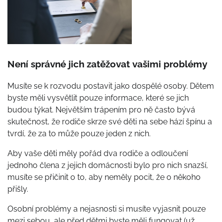
Není správné jich zatěžovat vašimi problémy
Musíte se k rozvodu postavit jako dospělé osoby. Dětem
byste měli vysvětlit pouze informace, které se jich
budou týkat. Největším trápením pro ně často bývá
skutečnost, že rodiče skrze své děti na sebe hází špínu a
tvrdí, že za to může pouze jeden z nich.
Aby vaše děti měly pořád dva rodiče a odloučení
jednoho člena z jejich domácnosti bylo pro nich snazší,
musíte se přičinit o to, aby neměly pocit, že o někoho
přišly.
Osobní problémy a nejasnosti si musíte vyjasnit pouze
mezi sebou, ale před dětmi byste měli fungovat (už