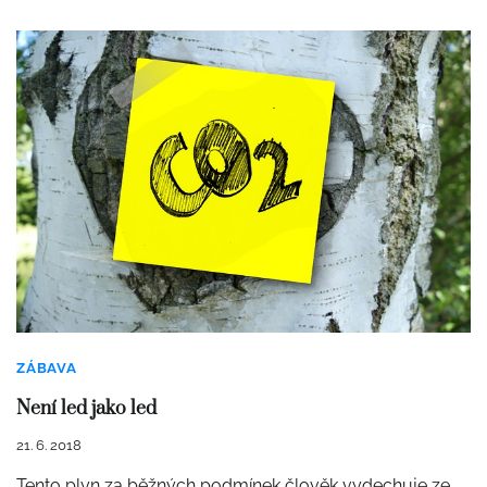
ZÁBAVA
Není led jako led
21. 6. 2018
Tento plyn za běžných podmínek člověk vydechuje ze