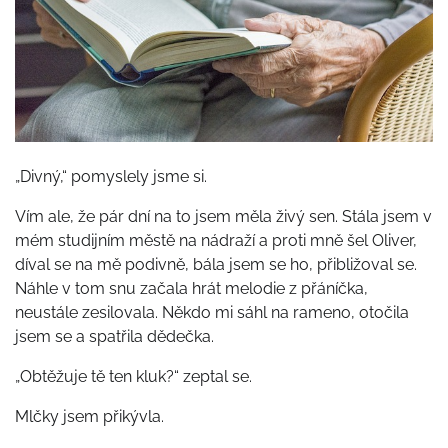
„Divný,“ pomyslely jsme si.
Vím ale, že pár dní na to jsem měla živý sen. Stála jsem v
mém studijním městě na nádraží a proti mně šel Oliver,
díval se na mě podivně, bála jsem se ho, přibližoval se.
Náhle v tom snu začala hrát melodie z přáníčka,
neustále zesilovala. Někdo mi sáhl na rameno, otočila
jsem se a spatřila dědečka.
„Obtěžuje tě ten kluk?“ zeptal se.
Mlčky jsem přikývla.