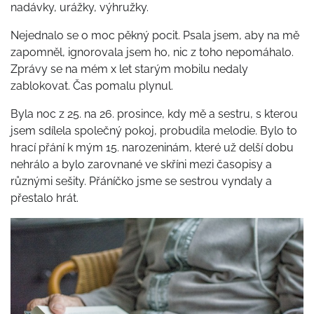
nadávky, urážky, výhružky.
Nejednalo se o moc pěkný pocit. Psala jsem, aby na mě
zapomněl, ignorovala jsem ho, nic z toho nepomáhalo.
Zprávy se na mém x let starým mobilu nedaly
zablokovat. Čas pomalu plynul.
Byla noc z 25. na 26. prosince, kdy mě a sestru, s kterou
jsem sdílela společný pokoj, probudila melodie. Bylo to
hrací přání k mým 15. narozeninám, které už delší dobu
nehrálo a bylo zarovnané ve skříni mezi časopisy a
různými sešity. Přáníčko jsme se sestrou vyndaly a
přestalo hrát.