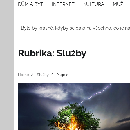
Skip
DŮM A BYT
INTERNET
KULTURA
MUŽI
to
content
Bylo by krásné, kdyby se dalo na všechno, co je na
Rubrika:
Služby
Home
Služby
Page 2