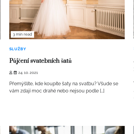
3 min read
SLUŽBY
Půjčení svatebních šatů
24. 10. 2021
Přemýšlíte, kde koupíte šaty na svatbu? Všude se
vám zdají moc drahé nebo nejsou podle […]