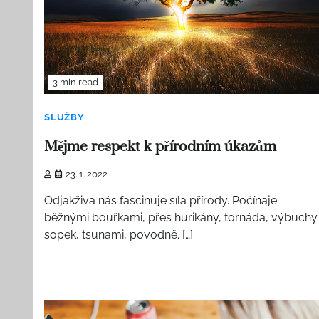
3 min read
SLUŽBY
Mějme respekt k přírodním úkazům
23. 1. 2022
Odjakživa nás fascinuje síla přírody. Počínaje
běžnými bouřkami, přes hurikány, tornáda, výbuchy
sopek, tsunami, povodně. […]