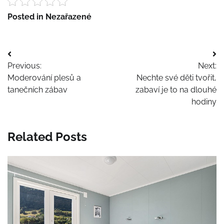
Posted in Nezařazené
Navigace
Previous:
Next:
pro
Moderování plesů a
Nechte své děti tvořit,
příspěvek
tanečních zábav
zabaví je to na dlouhé
hodiny
Related Posts