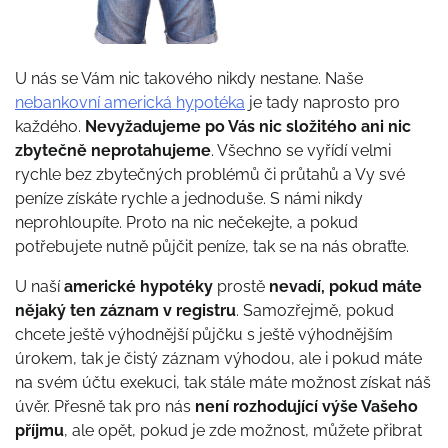
U nás se Vám nic takového nikdy nestane. Naše
nebankovní americká hypotéka
je tady naprosto pro
každého.
Nevyžadujeme po Vás nic složitého ani nic
zbytečně neprotahujeme
. Všechno se vyřídí velmi
rychle bez zbytečných problémů či průtahů a Vy své
peníze získáte rychle a jednoduše. S námi nikdy
neprohloupíte. Proto na nic nečekejte, a pokud
potřebujete nutně půjčit peníze, tak se na nás obraťte.
U naší
americké hypotéky
prostě
nevadí, pokud máte
nějaký ten záznam v registru
. Samozřejmě, pokud
chcete ještě výhodnější půjčku s ještě výhodnějším
úrokem, tak je čistý záznam výhodou, ale i pokud máte
na svém účtu exekuci, tak stále máte možnost získat náš
úvěr. Přesně tak pro nás
není rozhodující výše Vašeho
příjmu
, ale opět, pokud je zde možnost, můžete přibrat