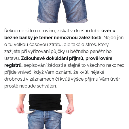
Řekněme si to na rovinu, získat v dnešní době
úvěr u
běžné banky je téměř nemožnou záležitostí
. Nejde jen
o tu velkou časovou ztrátu, ale také o stres, který
zažijete při vyřizování půjčky u běžného peněžního
ústavu.
Zdlouhavé dokládání příjmů, prověřování
registrů
, sepisování žádostí a stejně to všechno nakonec
přijde vniveč, když Vám oznámí, že kvůli nějaké
drobnosti v záznamech či kvůli výšce příjmu Vám úvěr
prostě nebude schválen.