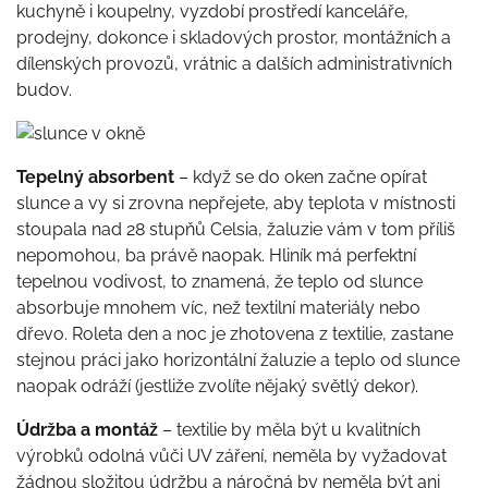
kuchyně i koupelny, vyzdobí prostředí kanceláře,
prodejny, dokonce i skladových prostor, montážních a
dílenských provozů, vrátnic a dalších administrativních
budov.
Tepelný absorbent
– když se do oken začne opírat
slunce a vy si zrovna nepřejete, aby teplota v místnosti
stoupala nad 28 stupňů Celsia, žaluzie vám v tom příliš
nepomohou, ba právě naopak. Hliník má perfektní
tepelnou vodivost, to znamená, že teplo od slunce
absorbuje mnohem víc, než textilní materiály nebo
dřevo. Roleta den a noc je zhotovena z textilie, zastane
stejnou práci jako horizontální žaluzie a teplo od slunce
naopak odráží (jestliže zvolíte nějaký světlý dekor).
Údržba a montáž
– textilie by měla být u kvalitních
výrobků odolná vůči UV záření, neměla by vyžadovat
žádnou složitou údržbu a náročná by neměla být ani