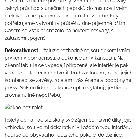
rozsahu, skutečně posloužily svému účelu. Dokázaly
zakrýt průchod slunečních paprsků do místnosti velmi
efektivně a tím pádem zastínit prostor v době, kdy
potřebujeme vytvořit i v průběhu dne příjemné přítmí.
Časem se však přicházelo na některé nešvary, s
žaluziemi spojené:
Dekorativnost
– žaluzie rozhodně nejsou dekorativním
prvkem v domácnosti, a dokonce ani v kanceláři. Na
okenní tabuli sice vypadají přirozeně, ale interiér je pak
vhodné ještě něčím dotvořit, buď záclonami, nebo jejich
kombinací se závěsy, roletami, zástěnami a podobnými
prvky. Někteří lidé je dokonce úplně vytahují, jestliže je
zrovna nutně nepotřebují.
Rolety den a noc
si získaly své zájemce hlavně díky jejich
vzhledu, jsou velmi dekorativní v každém typu interiéru,
hodí se do obývacího i dětského pokoje, do ložnice,