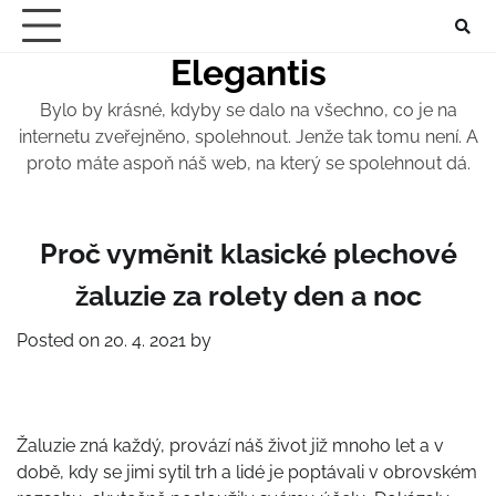
Skip
to
Elegantis
content
Bylo by krásné, kdyby se dalo na všechno, co je na
internetu zveřejněno, spolehnout. Jenže tak tomu není. A
proto máte aspoň náš web, na který se spolehnout dá.
Proč vyměnit klasické plechové
žaluzie za rolety den a noc
Posted on
20. 4. 2021
by
Žaluzie zná každý, provází náš život již mnoho let a v
době, kdy se jimi sytil trh a lidé je poptávali v obrovském