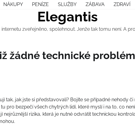
NÁKUPY
PENÍZE
SLUŽBY
ZÁBAVA
ZDRAVÍ
Elegantis
 internetu zveřejněno, spolehnout. Jenže tak tomu není. A p
iž žádné technické problé
í tak, jak jste si představovali? Bojíte se případné nehody či
u tu pro bezpečí všech chytrých lidí, které myslí i na to, co ne
 nejrůznější rizika, která je nutné odvrátit technickou kontrol
omohou.