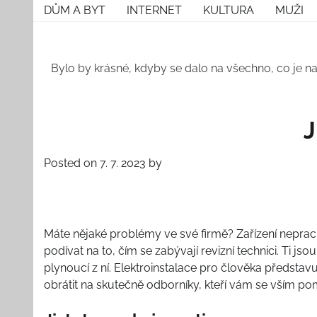
Skip
DŮM A BYT
INTERNET
KULTURA
MUŽI
to
content
Bylo by krásné, kdyby se dalo na všechno, co je na
J
Posted on
7. 7. 2023
by
Máte nějaké problémy ve své firmě? Zařízení nepracuj
podívat na to, čím se zabývají revizní technici. Ti jso
plynoucí z ní.
Elektroinstalace
pro člověka představují
obrátit na skutečně odborníky, kteří vám se vším p