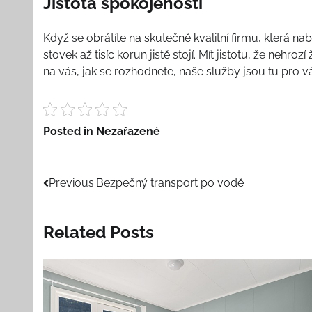
Jistota spokojenosti
Když se obrátíte na skutečně kvalitní firmu, která na
stovek až tisíc korun jistě stojí. Mít jistotu, že ne
na vás, jak se rozhodnete, naše služby jsou tu pro vás
Posted in Nezařazené
Navigace
Previous:
Bezpečný transport po vodě
pro
Related Posts
příspěvek