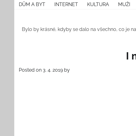
Skip
DŮM A BYT
INTERNET
KULTURA
MUŽI
to
content
Bylo by krásné, kdyby se dalo na všechno, co je na
I 
Posted on
3. 4. 2019
by