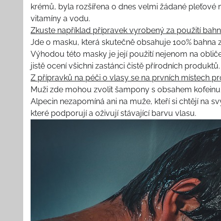
krémů, byla rozšířena o dnes velmi žádané pleťové 
vitamíny a vodu.
Zkuste například přípravek vyrobený za použití bah
Jde o masku, která skutečně obsahuje 100% bahna z 
Výhodou této masky je její použití nejenom na obliče
jistě ocení všichni zastánci čistě přírodních produktů.
Z přípravků na péči o vlasy se na prvních místech pr
Muži zde mohou zvolit šampony s obsahem kofeinu, kt
Alpecin nezapomíná ani na muže, kteří si chtějí na 
které podporují a oživují stávající barvu vlasu.