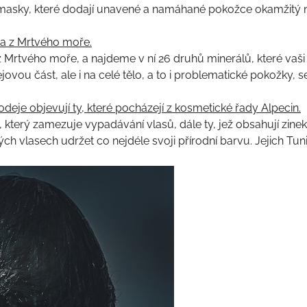
masky, které dodají unavené a namáhané pokožce okamžitý ná
na z Mrtvého moře.
Mrtvého moře, a najdeme v ní 26 druhů minerálů, které vaši
jovou část, ale i na celé tělo, a to i problematické pokožky
odeje objevují ty, které pocházejí z kosmetické řady Alpecin.
erý zamezuje vypadávání vlasů, dále ty, jež obsahují zinek,
svých vlasech udržet co nejdéle svoji přírodní barvu. Jejich