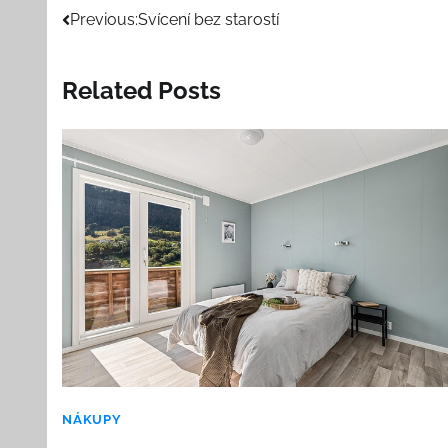
Navigace
Previous:
Svícení bez starostí
pro
Related Posts
příspěvek
NÁKUPY