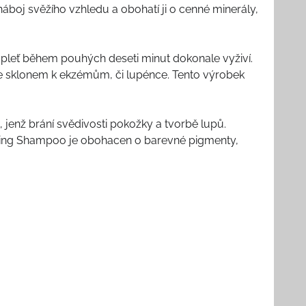
boj svěžího vzhledu a obohatí ji o cenné minerály,
 pleť během pouhých deseti minut dokonale vyživí.
, se sklonem k ekzémům, či lupénce. Tento výrobek
 jenž brání svědivosti pokožky a tvorbě lupů.
 Tuning Shampoo je obohacen o barevné pigmenty,