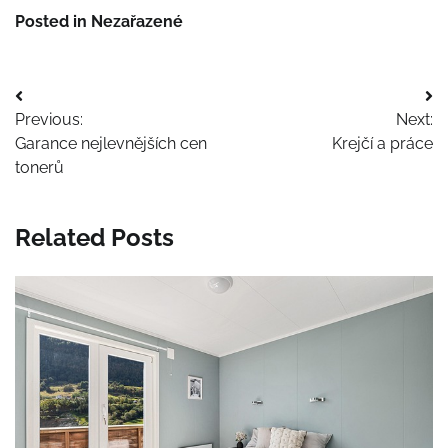
Posted in Nezařazené
Navigace
Previous:
Next:
pro
Garance nejlevnějších cen
Krejčí a práce
příspěvek
tonerů
Related Posts